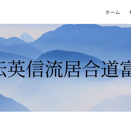
ホーム
伝英信流居合道