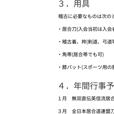
３．用具
稽古に必要なものは次の
・居合刀(入会当初は入会
・稽古着、袴(剣道、弓道
・角帯(居合帯でも可)
・膝パット(スポーツ用の
４．年間行事
１月 無双直伝英信流居
３月 全日本居合道連盟